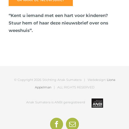
“Kent u iemand met een hart voor kinderen?
Stuur hem of haar deze nieuwsbrief over ons
weeshuis”.
© Copyright
2026 Stichting Anak Sumatera | Webdesign:
Liona
Appelman
| ALL RIGHTS RESERVED
Anak Sumatera is ANBI geregistreerd
Facebook
E-