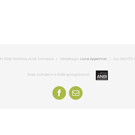
ht
2026 Stichting Anak Sumatera | Webdesign:
Liona Appelman
| ALL RIGHTS 
Anak Sumatera is ANBI geregistreerd
Facebook
E-
mail